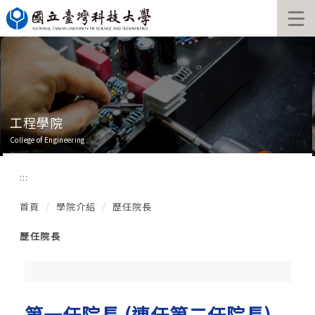
跳
到
主
要
內
容
區
工程學院
College of Engineering
:::
首頁
學院介紹
歷任院長
歷任院長
第一任院長 (連任第二任院長)